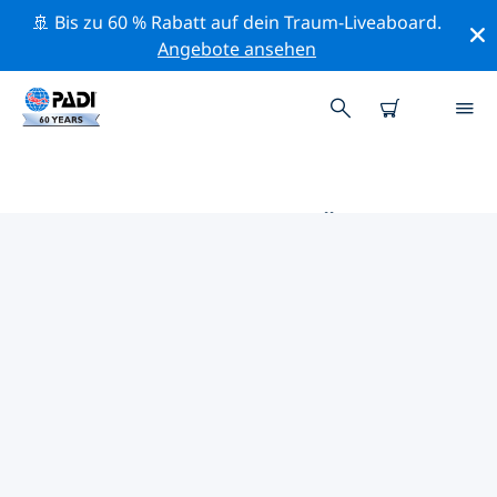
🚢 Bis zu 60 % Rabatt auf dein Traum-Liveaboard.
Angebote ansehen
DIE BESTEN TAUCHPLÄTZE IM
UMKREIS VON WHYALLA
Derzeit sind keine Tauchplätze Whyalla gelistet.
Mithilfe der Filter und der interaktiven Karte kannst du
die Tauchplätze im Umkreis von Whyalla erkunden. Auf
der jeweiligen Detailseite erhältst du mehr Infos über
den Tauchplatz; wenn er dir bekannt ist, kannst du für
ihn abstimmen.