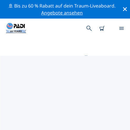
🚢 Bis zu 60 % Rabatt auf dein Traum-Liveaboard.
Angebote ansehen
DIE BESTEN TAUCHPLÄTZE IM
UMKREIS VON ANDORRA
Derzeit sind keine Tauchplätze in Andorra gelistet.
Mithilfe der Filter und der interaktiven Karte kannst du
die Tauchplätze im Umkreis von Andorra erkunden.
Auf der jeweiligen Detailseite erhältst du mehr Infos
über den Tauchplatz; wenn er dir bekannt ist, kannst
du für ihn abstimmen.