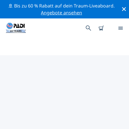
🚢 Bis zu 60 % Rabatt auf dein Traum-Liveaboard.
Angebote ansehen
PADI-TAUCHSHOPS IN GROSSE I
NSEL
Mithilfe der Filter oben und der interaktiven Karte
findest du schnell einen PADI-Tauchshop in Große
Insel, der deinen Bedürfnissen entspricht. Alle unsere
Tauchcenter in Große Insel bieten hervorragendes
Training, viele unterhaltsame Aktivitäten und halten
sich an die strengen Qualitätsstandards von PADI.