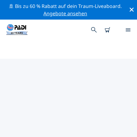
🚢 Bis zu 60 % Rabatt auf dein Traum-Liveaboard.
Angebote ansehen
PADI-TAUCHSHOPS KUSADASI
Mithilfe der Filter oben und der interaktiven Karte
findest du schnell einen PADI-Tauchshop Kusadasi, der
deinen Bedürfnissen entspricht. Alle unsere
Tauchcenter Kusadasi bieten hervorragendes Training,
viele unterhaltsame Aktivitäten und halten sich an die
strengen Qualitätsstandards von PADI.