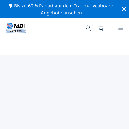
🚢 Bis zu 60 % Rabatt auf dein Traum-Liveaboard.
Angebote ansehen
PADI-TAUCHSHOPS IN ELBA
AREA
Es scheint keine PADI-Tauchshops in in Elba area zu
geben. Bitte zoome aus der Karte heraus, um
umliegende Tauchshops angezeigt zu bekommen.