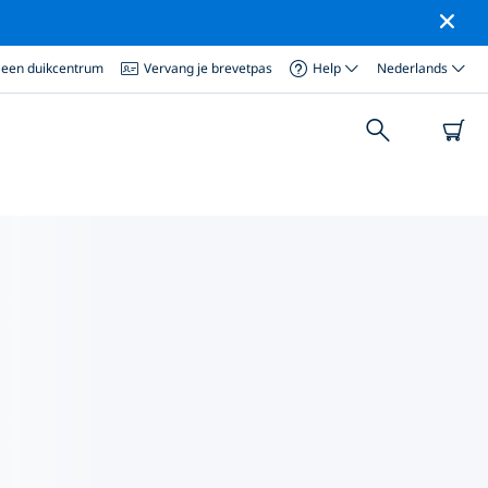
 een duikcentrum
Vervang je brevetpas
Help
Nederlands