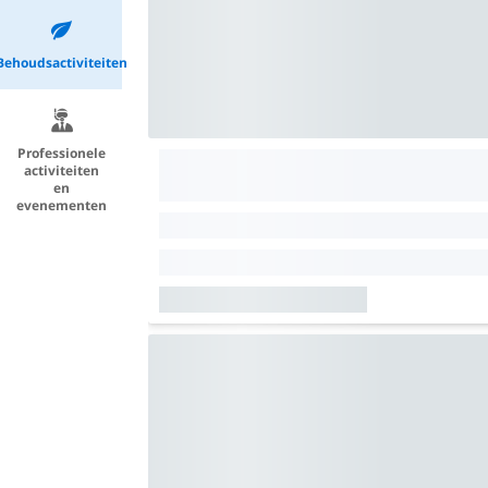
Behoudsactiviteiten
Professionele
activiteiten
en
evenementen