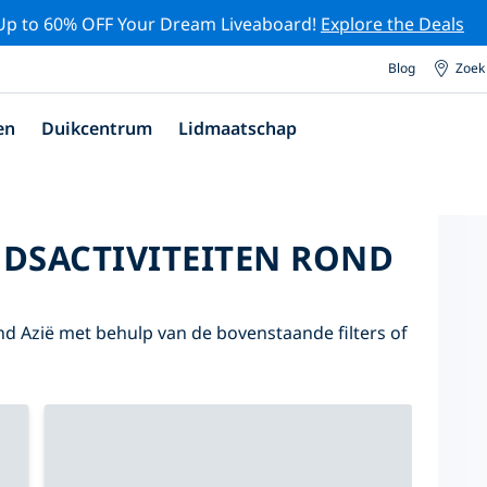
Up to 60% OFF Your Dream Liveaboard!
Explore the Deals
Blog
Zoek
en
Duikcentrum
Lidmaatschap
DSACTIVITEITEN ROND
d Azië met behulp van de bovenstaande filters of