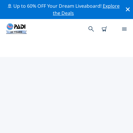
🚢 Up to 60% OFF Your Dream Liveaboard!
Explore
the Deals
TOP
NATUURBEHOUDSACTIVITEITEN
ROND AZIË
Ontdek de natuurbehoudsactiviteiten rond Azië met
behulp van de bovenstaande filters of de interactieve
kaart.