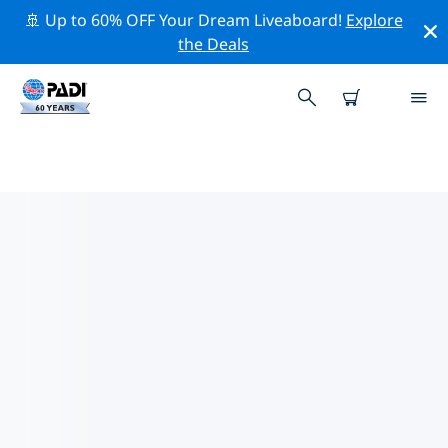
🚢 Up to 60% OFF Your Dream Liveaboard!
Explore
the Deals
TOP
NATUURBEHOUDSACTIVITEITEN
ROND AZIË
Ontdek de natuurbehoudsactiviteiten rond Azië met
behulp van de bovenstaande filters of de interactieve
kaart.