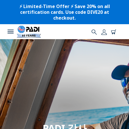
⚡️ Limited-Time Offer ⚡️ Save 20% on all
certification cards. Use code DIVE20 at
checkout.
PADI 강사