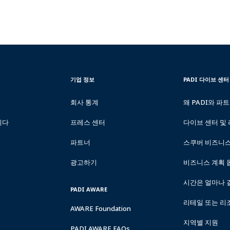
CORPORATE
PADI
기업 정보
PADI 다이브 센터
INFORMATION
DIVE
CENTER
회사 통계
왜 PADI와 파
&
RESORTS
니다
프레스 센터
다이브 센터 및
파트너
스쿠버 비즈니
광고하기
비즈니스 계획 
시간은 얼마나 
PADI AWARE
리테일 또는 리
AWARE Foundation
지역별 지원
PADI AWARE FAQs