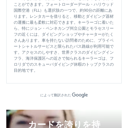
ことができます。
フォートローダーデール・ハリウッド
国際空港（FLL）も
選択肢の一つで、約
90分の距離に
あ
ります。レンタカーを借りると、移動とダイビング器材
の運搬に最も柔軟に対応できます。キーラーゴに着いた
ら、特に
ジョン・ペンネカンプ州立公園
と
モラセスリー
フ
の近くには、ダイビングショップやチャーターがたく
さんあります。車を持たない訪問者のために、プライベ
ートシャトルサービスと限られたバス路線が利用可能で
す。
アクセスのしやすさ、世界クラスのダイビングイン
フラ、海洋保護区への近さで
知られるキーラーゴは、
フ
ロリダでのスキューバダイビング休暇
のトップクラスの
目的地です。
によって翻訳された
カードを誇りを持