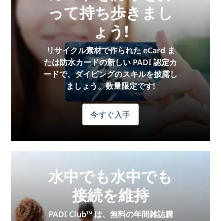
って持ち歩きまし
ょう!
リサイクル素材で作られた eCard ま
たは防水カードの新しい PADI 認定カ
ードで、ダイビングのスキルを披露し
ましょう。数量限定です!
今すぐ入手
水中でも水中でも
接続を維持
PADI Club™ は、無料の年間雑誌購