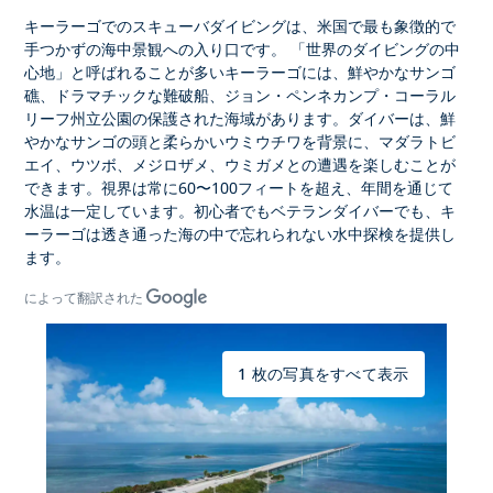
キーラーゴでのスキューバダイビングは、米国で最も象徴的で
手つかずの海中景観
への入り口です。
「世界のダイビングの中
心地」
と呼ばれることが多い
キーラーゴには
、鮮やかなサンゴ
礁、ドラマチックな難破船
、ジョン・ペンネカンプ・コーラル
リーフ州立公園の保護された海域
があります。ダイバーは、鮮
やかなサンゴの頭と柔らかいウミウチワ
を背景に、
マダラトビ
エイ、ウツボ、メジロザメ、ウミガメ
との遭遇を楽しむことが
できます
。視界は常に60〜100フィートを超え
、年間を通じて
水温は一定しています。初心者でもベテランダイバーでも、
キ
ーラーゴは
透き通った海の中で忘れられない水中探検を提供し
ます。
によって翻訳された
1 枚の写真をすべて表示