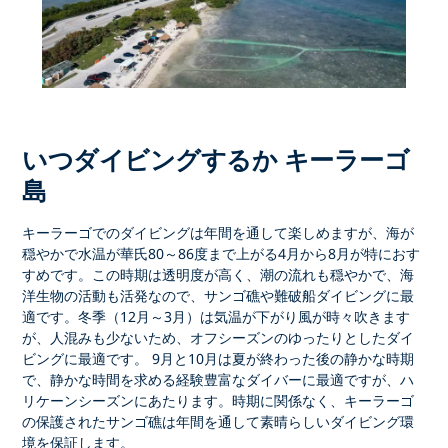
いつダイビングするか キーラーゴ
島
キーラーゴでのダイビングは年間を通して楽しめます
が、海が
穏やかで水温が
華氏80～86度
まで上がる
4月から8月が
特におす
すめです。この時期は
透明度が高く、潮の流れも穏やかで、海
洋生物の活動も活発なので
、サンゴ礁や難破船ダイビングに最
適です。
冬季（12月～3月）は
気温が下がり風が時々吹きます
が、人混みも少ないため、オフシーズンのゆったりとしたダイ
ビングに最適です。
9月と10月は
夏が終わった後の静かな時期
で、静かな時間を求める経験豊富なダイバーに最適ですが、ハ
リケーンシーズンにあたります。時期に関係なく、
キーラーゴ
の保護されたサンゴ礁は年間を通して素晴らしいダイビング環
境を保証します
。