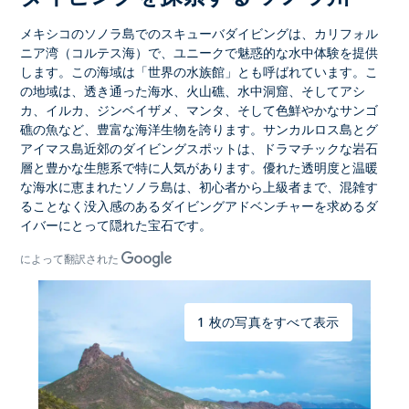
メキシコのソノラ島
でのスキューバダイビングは、
カリフォル
ニア湾（コルテス海）
で、ユニークで魅惑的な水中体験を提供
します。この海域は「
世界の水族館
」とも呼ばれています。こ
の地域は
、透き通った海水、火山礁、水中洞窟
、そして
アシ
カ、イルカ、ジンベイザメ、マンタ
、そして色鮮やかなサンゴ
礁の魚など、豊富な海洋生物を誇ります。
サンカルロス島とグ
アイマス島
近郊のダイビングスポットは、ドラマチックな岩石
層と豊かな生態系で特に人気があります。優れた透明度と温暖
な海水に恵まれたソノラ島は、初心者から上級者まで、混雑す
ることなく没入感のあるダイビングアドベンチャーを求めるダ
イバーにとって隠れた宝石です。
によって翻訳された
1 枚の写真をすべて表示