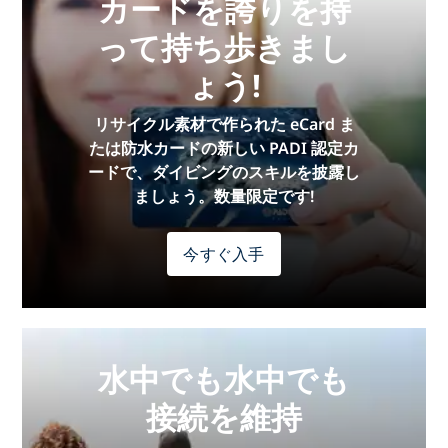
カードを誇りを持
って持ち歩きまし
ょう!
リサイクル素材で作られた eCard ま
たは防水カードの新しい PADI 認定カ
ードで、ダイビングのスキルを披露し
ましょう。数量限定です!
今すぐ入手
水中でも水中でも
接続を維持