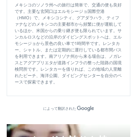
メキシコのソノラ州
への旅行は簡単で、交通の便も良好
です。主要な玄関口は
エルモシージョ国際空港
（HMO）
で、
メキシコシティ、グアダラハラ
、
ティフ
ァナ
などのメキシコの主要都市から頻繁に便が運航して
いるほか、
米国
からの乗り継ぎ便も限られています。
サ
ンカルロス
などの沿岸のダイビングスポットへは、エル
モシージョから景色の良い
車で1時間半
です。レンタカ
ー、シャトル、または定期的に運行している都市間バス
を利用できます。南アリゾナ州から来る場合は、
ノガレ
スとアグアプリエタが
道路インフラの整った陸路の国境
検問所です。レンタカーを借りれば、この地域の人里離
れたビーチ、
海洋公園
、ダイビングセンターを自分のペ
ースで探索できます。
によって翻訳された