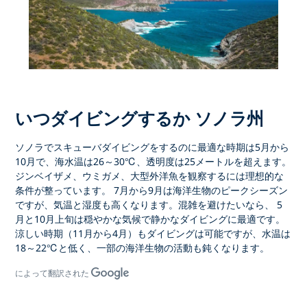
いつダイビングするか ソノラ州
ソノラ
でスキューバダイビングをするのに最適な時期は
5月から
10月
で、海水温は26～30℃、透明度は25メートルを超えます。
ジンベイザメ、ウミガメ
、大型外洋魚を観察するには理想的な
条件が整っています。
7月から9月は
海洋生物のピークシーズン
ですが、気温と湿度も高くなります。混雑を避けたいなら、
5
月と10月上旬は
穏やかな気候で静かなダイビングに最適です。
涼しい時期（11月から4月）もダイビングは可能ですが、水温は
18～22℃と低く、一部の海洋生物の活動も鈍くなります。
によって翻訳された