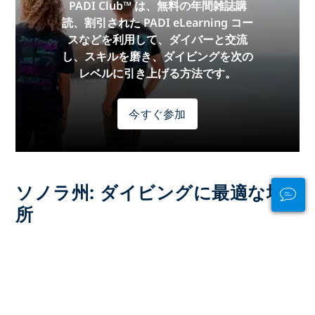
PADI Club™ は、無料の年間雑誌購
読、割引された PADI eLearning コー
スなどを利用して、ダイバーと交流
し、スキルを磨き、ダイビングを次の
レベルに引き上げる方法です。
今すぐ参加
ソノラ州: ダイビングに最適な場
所
広告
大陸別のダイビング