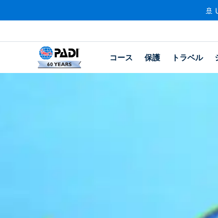
🚢 
コース
保護
トラベル