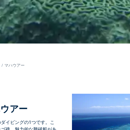
島
マハウアー
ハウアー
ダイビングの1つです。こ
ンゴ礁、魅力的な難破船があ