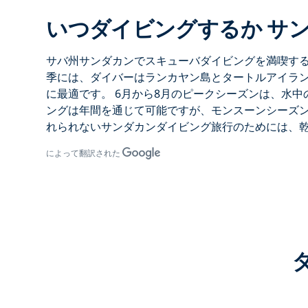
いつダイビングするか サ
サバ州サンダカンでスキューバダイビングを
満喫す
季には、ダイバーは
ランカヤン島
と
タートルアイラ
に最適です。
6月から8月のピークシーズンは
、水中
ングは年間を通じて可能ですが、
モンスーンシーズン
れられない
サンダカンダイビング旅行の
ためには、
によって翻訳された