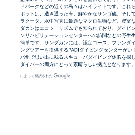
ドパーク
などの近くの島々はハイライトです。これ
ポットは、透き通った海、鮮やかなサンゴ礁、そし
ラクーダ、水中写真に最適なマクロ生物など、豊富
ダカンはエコツーリズムでも知られており、ダイビ
ンリハビリテーションセンターへの訪問などの野生
簡単です。
サンダカンには、認定コース、ファンダ
ングツアーを提供するPADIダイビングセンターが
い
バ州で思い出に残るスキューバダイビング休暇を
探
ダイバーの両方にとって素晴らしい拠点となります
によって翻訳された