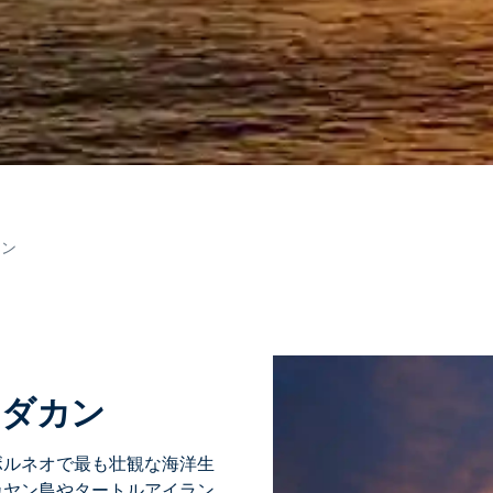
カン
ンダカン
ボルネオで最も壮観な海洋生
カヤン島
や
タートルアイラン