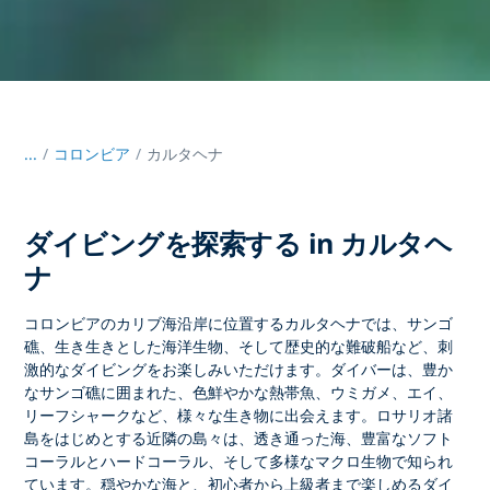
...
/
コロンビア
カルタヘナ
ダイビングを探索する in カルタヘ
ナ
コロンビアのカリブ海沿岸に位置する
カルタヘナでは
、サンゴ
礁、生き生きとした海洋生物、そして歴史的な難破船など、刺
激的なダイビングをお楽しみいただけます。ダイバーは、豊か
なサンゴ礁に囲まれた、色鮮やかな熱帯魚、ウミガメ、エイ、
リーフシャークなど、様々な生き物に出会えます。
ロサリオ諸
島
をはじめとする近隣の島々は、透き通った海、豊富なソフト
コーラルとハードコーラル、そして多様なマクロ生物で知られ
ています。穏やかな海と、初心者から上級者まで楽しめるダイ