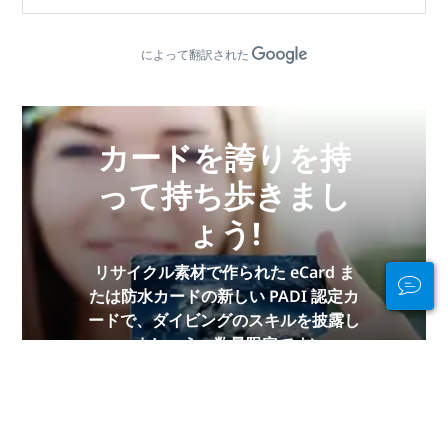
によって翻訳された
カードを誇りを持
って持ち歩きまし
ょう!
リサイクル素材で作られた eCard ま
たは防水カードの新しい PADI 認定カ
ードで、ダイビングのスキルを披露し
ましょう。数量限定です!
今すぐ入手