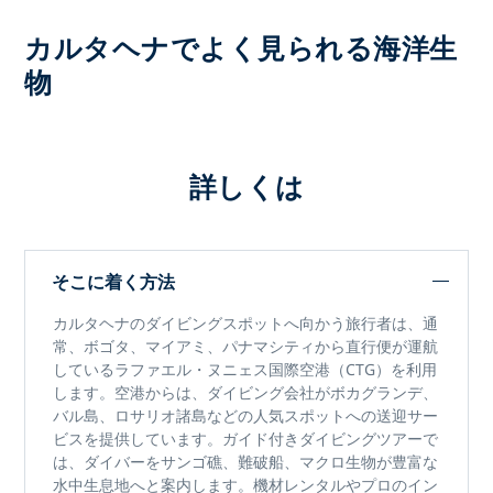
カルタヘナでよく見られる海洋生
物
詳しくは
そこに着く方法
カルタヘナのダイビングスポット
へ向かう旅行者は、通
常、ボゴタ、マイアミ、パナマシティから直行便が運航
している
ラファエル・ヌニェス国際空港（CTG）
を利用
します。空港からは、ダイビング会社が
ボカグランデ、
バル島、ロサリオ諸島
などの人気スポットへの送迎サー
ビスを提供しています。ガイド付きダイビングツアーで
は、ダイバーをサンゴ礁、難破船、マクロ生物が豊富な
水中生息地へと案内します。機材レンタルやプロのイン