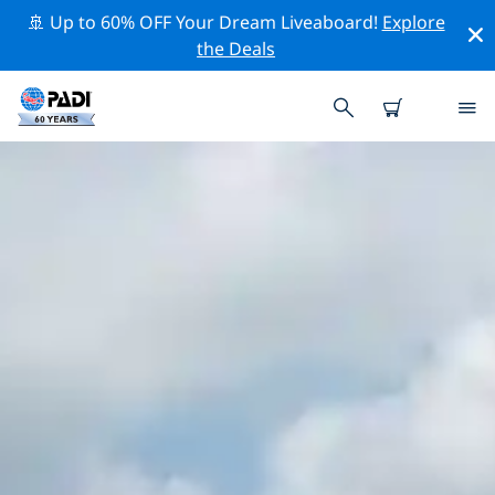
🚢 Up to 60% OFF Your Dream Liveaboard!
Explore
the Deals