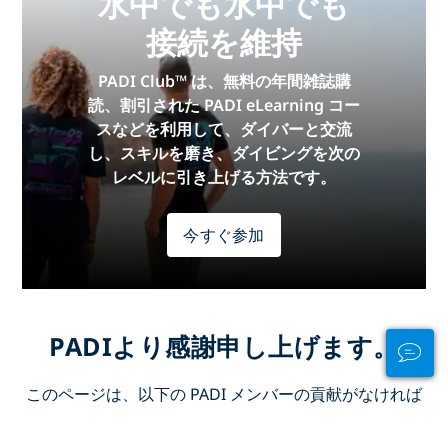
水中でも水中でも
接続を維持
PADI Club™ は、無料の年間雑誌購
読、割引された PADI eLearning コー
スなどを利用して、ダイバーと交流
し、スキルを磨き、ダイビングを次の
レベルに引き上げる方法です。
今すぐ参加
PADIより感謝申し上げます。
このページは、以下の PADI メンバーの貢献がなければ
実現できませんでした。
Dive In Ltd
.
免責事項