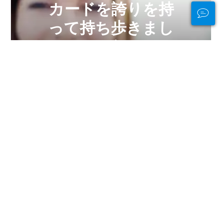
カードを誇りを持
って持ち歩きまし
ょう!
リサイクル素材で作られた eCard ま
たは防水カードの新しい PADI 認定カ
ードで、ダイビングのスキルを披露し
ましょう。数量限定です!
今すぐ入手
水中でも水中でも
接続を維持