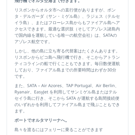
飛行機でオルタ空港まで行きます。
リスボンからオルタ市への直行便がありますが、ポン
タ・デルガーダ（サン・ミゲル島）、ラジェス（テルセ
イラ島）、またはフローレス島からもファイアル島へア
クセスできます。最適な選択肢（そしてアゾレス諸島内
で国内線を運航している唯一の航空会社）は、SATAの
アゾレス航空です。
しかし、他の島に立ち寄る代替案はたくさんあります。
リスボンからピコ島へ飛行機で行き、そこからアトラン
ティコラインの船で行くこともできます。毎日数便運航
しており、ファイアル島までの所要時間はわずか30分
です。
また、SATA – Air Azores、TAP Portugal、Air Berlin、
Ryanair、EasyJet を利用してサンミゲル島またはテル
セイラ島に行き、そこから SATA が運航する島間接続便
のいずれかを利用してファイアル島まで飛ぶこともでき
ます。
ボートでオルタマリーナへ。
島々を渡るにはフェリーに乗ることができます