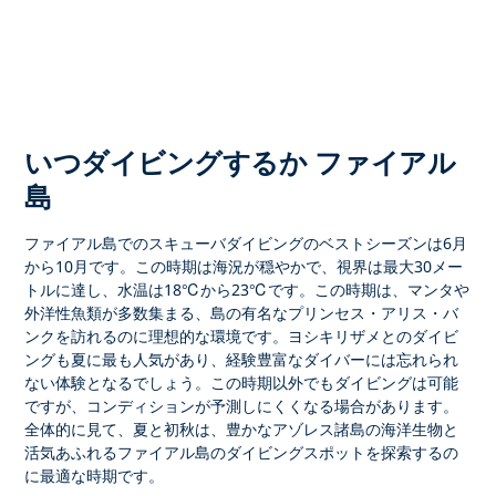
いつダイビングするか ファイアル
島
ファイアル島でのスキューバダイビング
のベストシーズンは
6月
から10月
です。この時期は海況が穏やかで、視界は最大30メー
トルに達し、水温は18℃から23℃です。この時期は、マンタや
外洋性魚類が多数集まる、島の有名な
プリンセス・アリス・バ
ンクを
訪れるのに理想的な環境です。
ヨシキリザメとのダイビ
ング
も夏に最も人気があり、経験豊富なダイバーには忘れられ
ない体験となるでしょう。この時期以外でもダイビングは可能
ですが、コンディションが予測しにくくなる場合があります。
全体的に見て、夏と初秋は、豊かな
アゾレス諸島の海洋生物
と
活気あふれる
ファイアル島のダイビングスポット
を探索するの
に最適な時期です。