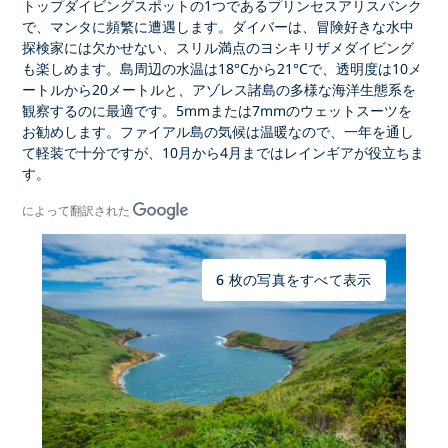
トップダイビングスポットの1つである
プリンセスアリスバンク
で、マンタに頻繁に遭遇します。ダイバーは、冒険好きな水中
探検家には欠かせない、
スリル満点のヨシキリザメダイビング
も楽しめます。島周辺の水温は18°Cから21°Cで、透明度は10メ
ートルから20メートルと、アゾレス諸島の多様な海洋生態系を
観察するのに最適です。5mmまたは7mmのウェットスーツを
お勧めします。ファイアル島の気候は温暖なので、一年を通し
て軽装で十分ですが、10月から4月まではレインギアが役立ちま
す。
によって翻訳された
6 枚の写真をすべて表示