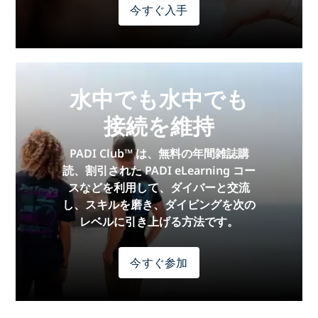
今すぐ入手
水中でも水中でも
接続を維持
PADI Club™ は、無料の年間雑誌購
読、割引された PADI eLearning コー
スなどを利用して、ダイバーと交流
し、スキルを磨き、ダイビングを次の
レベルに引き上げる方法です。
今すぐ参加