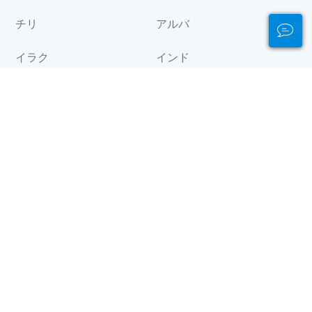
チリ
アルバ
イラク
インド
カナダ
ガボン
ガーナ
ギニア
グアム
ケニア
コモロ
コンゴ
サモア
ジブチ
スイス
チャド
ツバル
トルコ