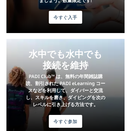
ましょう。数量限定です!
今すぐ入手
水中でも水中でも
接続を維持
PADI Club™ は、無料の年間雑誌購
読、割引された PADI eLearning コー
スなどを利用して、ダイバーと交流
し、スキルを磨き、ダイビングを次の
レベルに引き上げる方法です。
今すぐ参加