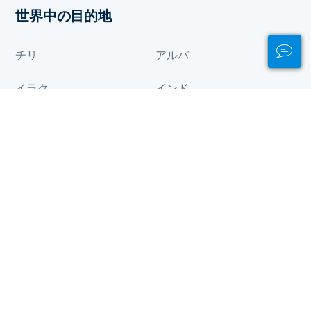
世界中の目的地
チリ
アルバ
イラク
インド
カナダ
ガボン
ガーナ
ギニア
グアム
ケニア
コモロ
コンゴ
サモア
ジブチ
スイス
チャド