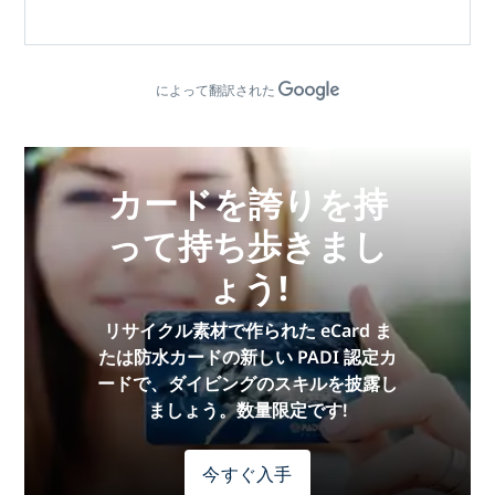
によって翻訳された
カードを誇りを持
って持ち歩きまし
ょう!
リサイクル素材で作られた eCard ま
たは防水カードの新しい PADI 認定カ
ードで、ダイビングのスキルを披露し
ましょう。数量限定です!
今すぐ入手