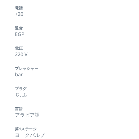
電話
+20
通貨
EGP
電圧
220 V
プレッシャー
bar
プラグ
Ｃ,
ふ
言語
アラビア語
第1ステージ
ヨークバルブ