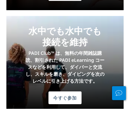
水中でも水中でも
接続を維持
PADI Club™ は、無料の年間雑誌購
読、割引された PADI eLearning コー
スなどを利用して、ダイバーと交流
し、スキルを磨き、ダイビングを次の
レベルに引き上げる方法です。
今すぐ参加
広告