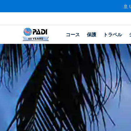
🚢 
コース
保護
トラベル