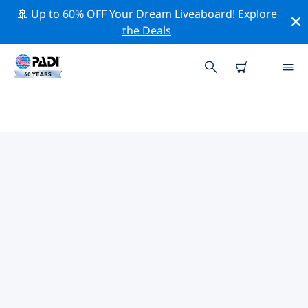
🚢 Up to 60% OFF Your Dream Liveaboard!
Explore
the Deals
ウィチタ周辺の人気ダイビングス
ポット
現在、ダイビング サイトはリストされていません ウィチ
タ。
上記のフィルターまたはインタラクティブ マップを使用
して、 ウィチタ 周辺のダイビング サイトを探索してくだ
さい。また、各ダイビング サイトの詳細ページを確認
し、サイトをご存知の場合は投票してください。