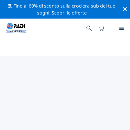
🚢 Fino al 60% di sconto sulla crociera sub dei tuoi
sogni.
Scopri le offerte
I MIGLIORI SITI D'IMMERSIONE
NEI DINTORNI DI WICHITA
Al momento non sono presenti inserzioni di siti
d'immersione Wichita.
Esplora il sito d'immersione nei dintorni di Wichita con
l'aiuto dei filtri sopra o della mappa interattiva.
Controlla anche la pagina con i dettagli di ogni sito
d'immersione e vota se conosci il sito.