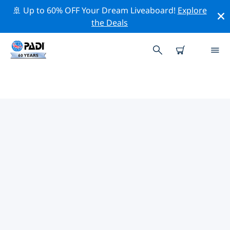
🚢 Up to 60% OFF Your Dream Liveaboard!
Explore
the Deals
ニュー・スムーナ・ビーチ周辺の人
気ダイビングスポット
現在、ダイビング サイトはリストされていません ニュ
ー・スムーナ・ビーチ。
上記のフィルターまたはインタラクティブ マップを使用
して、 ニュー・スムーナ・ビーチ 周辺のダイビング サイ
トを探索してください。また、各ダイビング サイトの詳
細ページを確認し、サイトをご存知の場合は投票してくだ
さい。