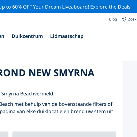
Up to 60% OFF Your Dream Liveaboard!
Explore the Deals
Blog
Zoek
en
Duikcentrum
Lidmaatschap
 ROND NEW SMYRNA
w Smyrna Beachvermeld.
each met behulp van de bovenstaande filters of
ilpagina van elke duiklocatie en breng uw stem uit