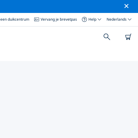
 een duikcentrum
Vervang je brevetpas
Help
Nederlands