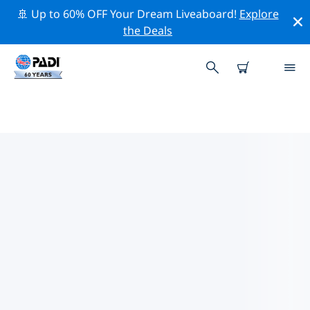
🚢 Up to 60% OFF Your Dream Liveaboard!
Explore
the Deals
ウクライナ周辺の人気ダイビング
スポット
現在、ダイビング サイトはリストされていません in ウク
ライナ。
上記のフィルターまたはインタラクティブ マップを使用
して、 ウクライナ 周辺のダイビング サイトを探索してく
ださい。また、各ダイビング サイトの詳細ページを確認
し、サイトをご存知の場合は投票してください。