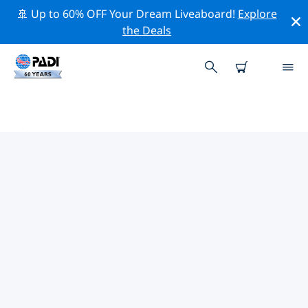
🚢 Up to 60% OFF Your Dream Liveaboard!
Explore
the Deals
プロビデンシアレス島周辺の人気
ダイビングスポット
現在、ダイビング サイトはリストされていません プロビ
デンシアレス島。
上記のフィルターまたはインタラクティブ マップを使用
して、 プロビデンシアレス島 周辺のダイビング サイトを
探索してください。また、各ダイビング サイトの詳細ペ
ージを確認し、サイトをご存知の場合は投票してくださ
い。