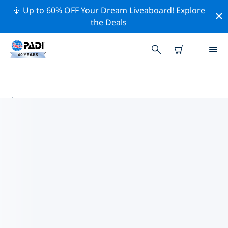
🚢 Up to 60% OFF Your Dream Liveaboard!
Explore
the Deals
普羅維登西亞萊斯附近的熱門潛水地
點
目前沒有列出 普羅維登西亞萊斯的潛水地點。
借助上面的篩選器或交互式地圖，探索 普羅維登西亞萊斯
點附近的潛水點。如果您知道該站點，還可以查看每個潛水
地點的詳細信息頁面並投票。