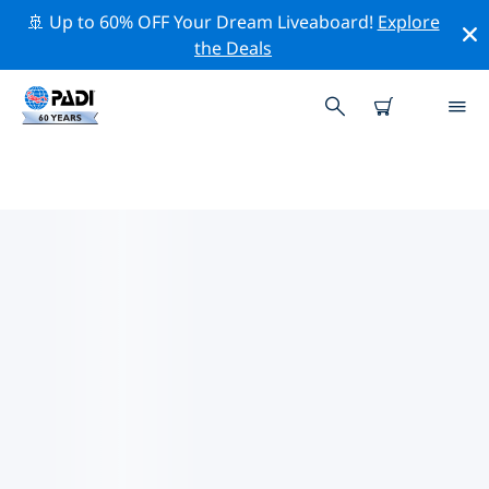
🚢 Up to 60% OFF Your Dream Liveaboard!
Explore
the Deals
マータラ周辺の人気ダイビングス
ポット
There are currently 11 dive sites listed around マータ
ラ, of which 10 は Reef ダイブです, 2 は Pinnacle ダイブ
です そして 1 は Cave ダイブです.
上記のフィルターまたはインタラクティブ マップを使用
して、 マータラ 周辺のダイビング サイトを探索してくだ
さい。また、各ダイビング サイトの詳細ページを確認
し、サイトをご存知の場合は投票してください。