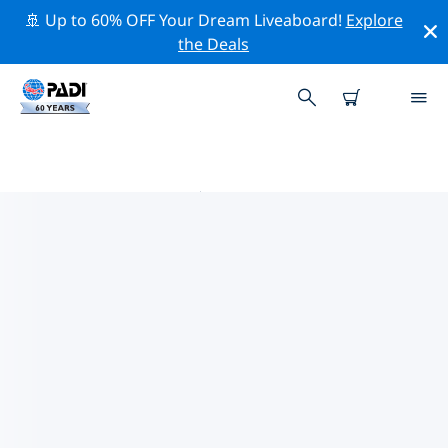
🚢 Up to 60% OFF Your Dream Liveaboard!
Explore
the Deals
马塔拉附近的热门潜水地点
目前在 马塔拉附近列出了 11 个潜水地点，其中 10 是 礁区
潜水 次潜水, 2 是 尖礁潜水 次潜水 和 1 是 洞潜 次潜水.
借助上面的筛选器或交互式地图，探索 马塔拉 点附近的潜
水点。如果您知道该站点，还可以查看每个潜水地点的详细
信息页面并投票。