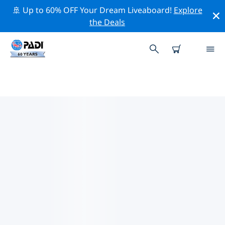
🚢 Up to 60% OFF Your Dream Liveaboard!
Explore
the Deals
SOUTH PACIFIC周辺の人気ダイビ
ングスポット
There are currently 81 dive sites listed around South
Pacific, of which 47 は Reef ダイブです, 34 は Ocean ダ
イブです そして 27 は Wall ダイブです.
上記のフィルターまたはインタラクティブ マップを使用
して、 South Pacific 周辺のダイビング サイトを探索して
ください。また、各ダイビング サイトの詳細ページを確
認し、サイトをご存知の場合は投票してください。