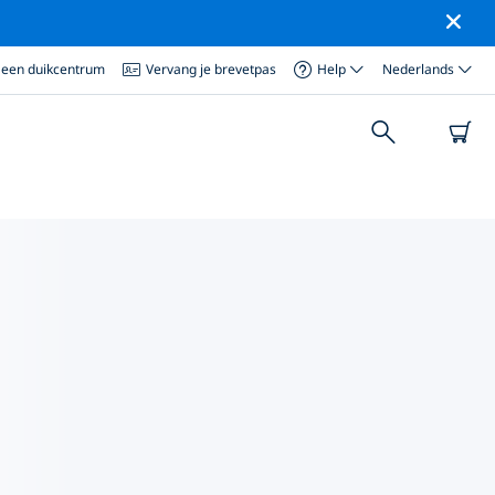
 een duikcentrum
Vervang je brevetpas
Help
Nederlands