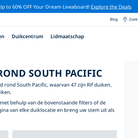
Up to 60% OFF Your Dream Liveaboard!
Explore the Deals
Blog
Zoek
en
Duikcentrum
Lidmaatschap
ROND SOUTH PACIFIC
 rond South Pacific, waarvan 47 zijn Rif duiken,
iken.
 met behulp van de bovenstaande filters of de
agina van elke duiklocatie en breng uw stem uit als