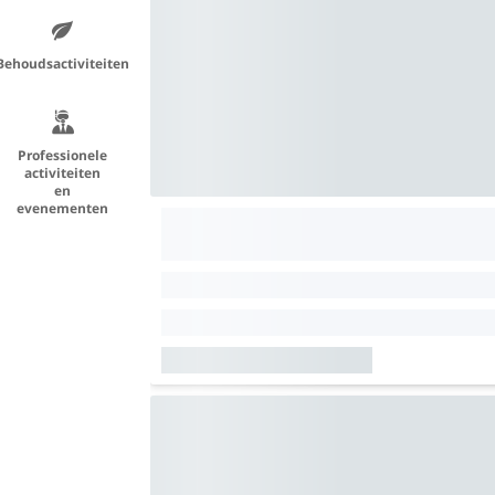
Behoudsactiviteiten
Professionele
activiteiten
en
evenementen