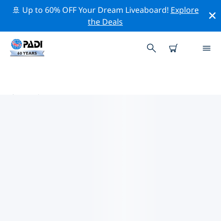
🚢 Up to 60% OFF Your Dream Liveaboard!
Explore
the Deals
高陽市周辺の人気ダイビングスポ
ット
現在、ダイビング サイトはリストされていません 高陽
市。
上記のフィルターまたはインタラクティブ マップを使用
して、 高陽市 周辺のダイビング サイトを探索してくださ
い。また、各ダイビング サイトの詳細ページを確認し、
サイトをご存知の場合は投票してください。