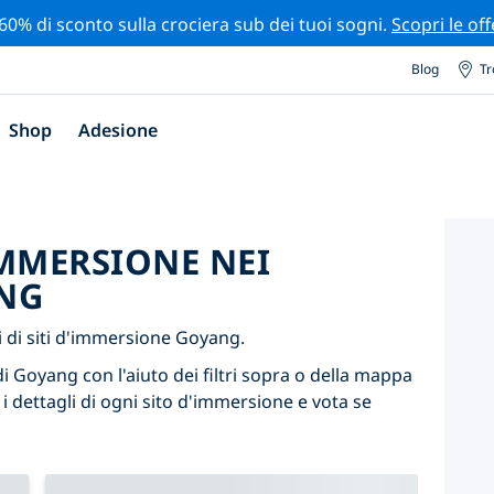
 60% di sconto sulla crociera sub dei tuoi sogni.
Scopri le off
Blog
Tr
Shop
Adesione
'IMMERSIONE NEI
NG
 di siti d'immersione Goyang.
di Goyang con l'aiuto dei filtri sopra o della mappa
 i dettagli di ogni sito d'immersione e vota se