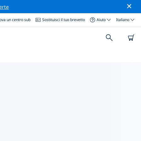
erte
ova un centro sub
Sostituisci il tuo brevetto
Aiuto
Italiano