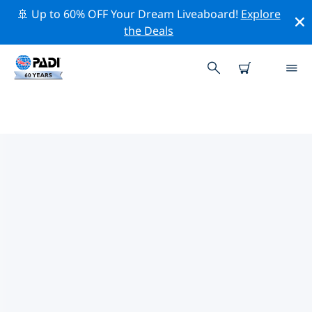
🚢 Up to 60% OFF Your Dream Liveaboard!
Explore
the Deals
ポート・アントニオ周辺の人気ダ
イビングスポット
現在、ダイビング サイトはリストされていません ポー
ト・アントニオ。
上記のフィルターまたはインタラクティブ マップを使用
して、 ポート・アントニオ 周辺のダイビング サイトを探
索してください。また、各ダイビング サイトの詳細ペー
ジを確認し、サイトをご存知の場合は投票してください。