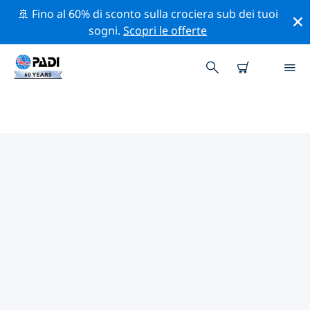
🚢 Fino al 60% di sconto sulla crociera sub dei tuoi
sogni.
Scopri le offerte
I MIGLIORI SITI D'IMMERSIONE
NEI DINTORNI DI PORT
ANTONIO
Al momento non sono presenti inserzioni di siti
d'immersione Port Antonio.
Esplora il sito d'immersione nei dintorni di Port
Antonio con l'aiuto dei filtri sopra o della mappa
interattiva. Controlla anche la pagina con i dettagli di
ogni sito d'immersione e vota se conosci il sito.