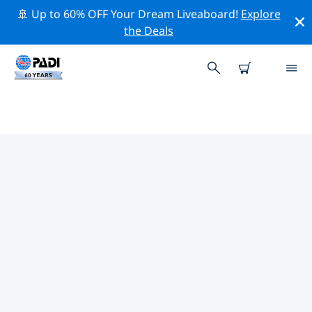
🚢 Up to 60% OFF Your Dream Liveaboard!
Explore
the Deals
ラス・モハメド周辺の人気ダイビ
ングスポット
現在、ダイビング サイトはリストされていません in ラ
ス・モハメド。
上記のフィルターまたはインタラクティブ マップを使用
して、 ラス・モハメド 周辺のダイビング サイトを探索し
てください。また、各ダイビング サイトの詳細ページを
確認し、サイトをご存知の場合は投票してください。