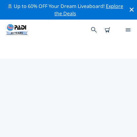
🚢 Up to 60% OFF Your Dream Liveaboard!
Explore
the Deals
マカオ周辺の人気ダイビングスポ
ット
現在、ダイビング サイトはリストされていません in マカ
オ。
上記のフィルターまたはインタラクティブ マップを使用
して、 マカオ 周辺のダイビング サイトを探索してくださ
い。また、各ダイビング サイトの詳細ページを確認し、
サイトをご存知の場合は投票してください。