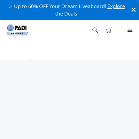
🚢 Up to 60% OFF Your Dream Liveaboard!
Explore
the Deals
中国澳门附近的热门潜水地点
目前没有列出 中国澳门的潜水地点。
借助上面的筛选器或交互式地图，探索 中国澳门 点附近的
潜水点。如果您知道该站点，还可以查看每个潜水地点的详
细信息页面并投票。