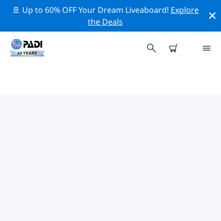
🚢 Up to 60% OFF Your Dream Liveaboard!
Explore
the Deals
ウラノポリ周辺の人気ダイビング
スポット
There are currently 2 dive sites listed around ウラノポ
リ, of which 2 は Reef ダイブです, 2 は Sandy bottom ダ
イブです そして 1 は Beach ダイブです.
上記のフィルターまたはインタラクティブ マップを使用
して、 ウラノポリ 周辺のダイビング サイトを探索してく
ださい。また、各ダイビング サイトの詳細ページを確認
し、サイトをご存知の場合は投票してください。