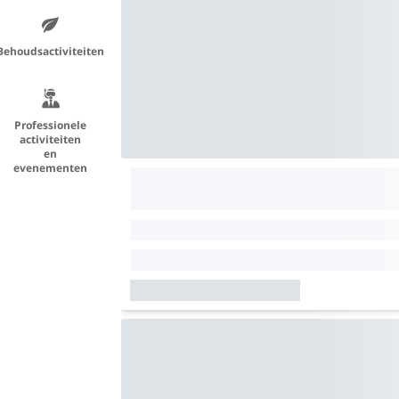
Behoudsactiviteiten
Professionele
activiteiten
en
evenementen