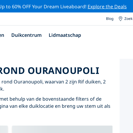
Up to 60% OFF Your Dream Liveaboard!
Explore the Deals
Blog
Zoek
en
Duikcentrum
Lidmaatschap
 ROND OURANOUPOLI
rond Ouranoupoli, waarvan 2 zijn Rif duiken, 2
k.
met behulp van de bovenstaande filters of de
agina van elke duiklocatie en breng uw stem uit als