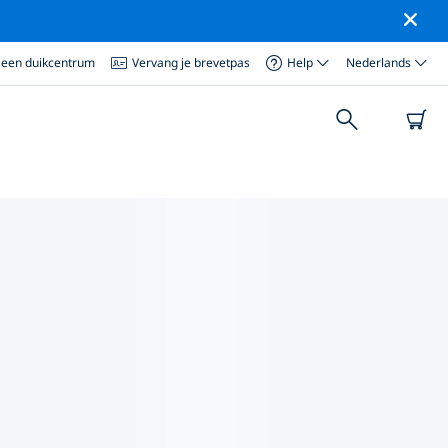
 een duikcentrum
Vervang je brevetpas
Help
Nederlands