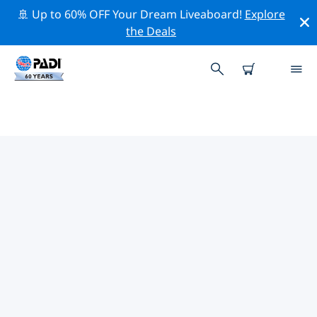
🚢 Up to 60% OFF Your Dream Liveaboard!
Explore
the Deals
ケア島周辺の人気ダイビングスポ
ット
There are currently 2 dive sites listed around ケア島, of
which 1 は Beach ダイブです そして 1 は Wreck ダイブ
です.
上記のフィルターまたはインタラクティブ マップを使用
して、 ケア島 周辺のダイビング サイトを探索してくださ
い。また、各ダイビング サイトの詳細ページを確認し、
サイトをご存知の場合は投票してください。