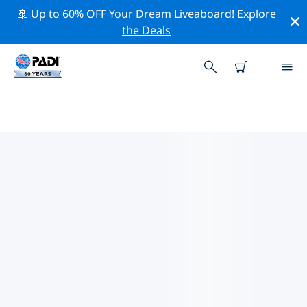
🚢 Up to 60% OFF Your Dream Liveaboard!
Explore
the Deals
凱阿島附近的熱門潛水地點
目前在 凱阿島附近列出了 2 個潛水地點，其中 1 是 沉船 次
潛水 和 1 是 海灘 次潛水.
借助上面的篩選器或交互式地圖，探索 凱阿島 點附近的潛
水點。如果您知道該站點，還可以查看每個潛水地點的詳細
信息頁面並投票。