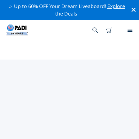
🚢 Up to 60% OFF Your Dream Liveaboard!
Explore
the Deals
スミニャック周辺の人気ダイビン
グスポット
現在、ダイビング サイトはリストされていません in スミ
ニャック。
上記のフィルターまたはインタラクティブ マップを使用
して、 スミニャック 周辺のダイビング サイトを探索して
ください。また、各ダイビング サイトの詳細ページを確
認し、サイトをご存知の場合は投票してください。