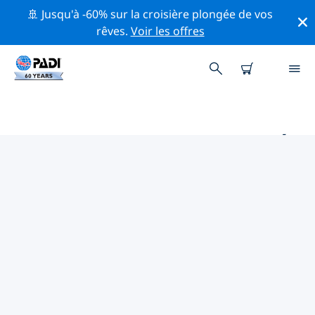
🚢 Jusqu'à -60% sur la croisière plongée de vos
rêves.
Voir les offres
PRINCIPAUX SITES DE PLONGÉE
AUTOUR DE SEMINYAK
Il n'y a pas actuellement de sites de plongée
répertoriés in Seminyak.
Explorez les sites de plongée autour de Seminyak avec
l'aide des filtres ci-dessus ou de la carte interactive.
Consultez également la page détaillée de chaque site
de plongée et votez si vous connaissez le site.