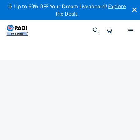
🚢 Up to 60% OFF Your Dream Liveaboard!
Explore
the Deals
チョコ県周辺の人気ダイビングス
ポット
There are currently 4 dive sites listed around チョコ県,
of which 3 は Reef ダイブです そして 1 は Wreck ダイブ
です.
上記のフィルターまたはインタラクティブ マップを使用
して、 チョコ県 周辺のダイビング サイトを探索してくだ
さい。また、各ダイビング サイトの詳細ページを確認
し、サイトをご存知の場合は投票してください。