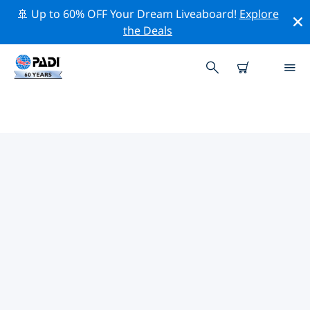
🚢 Up to 60% OFF Your Dream Liveaboard!
Explore
the Deals
ピチクイ周辺の人気ダイビングス
ポット
There are currently 2 dive sites listed around ピチクイ,
of which 2 は Reef ダイブです そして 1 は Wall ダイブで
す.
上記のフィルターまたはインタラクティブ マップを使用
して、 ピチクイ 周辺のダイビング サイトを探索してくだ
さい。また、各ダイビング サイトの詳細ページを確認
し、サイトをご存知の場合は投票してください。