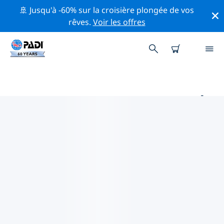
🚢 Jusqu'à -60% sur la croisière plongée de vos
rêves.
Voir les offres
PRINCIPAUX SITES DE PLONGÉE
AUTOUR DE PICHICUY
Il y a actuellement 2 sites de plongée répertoriés
autour de Pichicuy, dont 2 est Récif plongées et 1 est
Tombant plongée.
Explorez les sites de plongée autour de Pichicuy avec
l'aide des filtres ci-dessus ou de la carte interactive.
Consultez également la page détaillée de chaque site
de plongée et votez si vous connaissez le site.