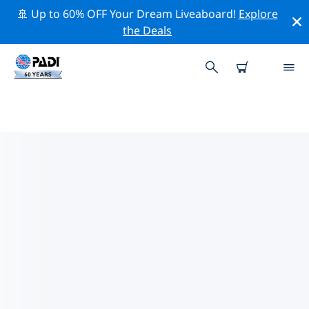
🚢 Up to 60% OFF Your Dream Liveaboard!
Explore
the Deals
コーンウォール周辺の人気ダイビ
ングスポット
現在、ダイビング サイトはリストされていません コーン
ウォール。
上記のフィルターまたはインタラクティブ マップを使用
して、 コーンウォール 周辺のダイビング サイトを探索し
てください。また、各ダイビング サイトの詳細ページを
確認し、サイトをご存知の場合は投票してください。