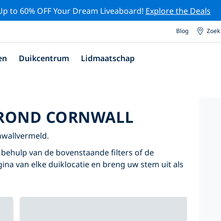
Up to 60% OFF Your Dream Liveaboard!
Explore the Deals
Blog
Zoek
en
Duikcentrum
Lidmaatschap
 ROND CORNWALL
nwallvermeld.
behulp van de bovenstaande filters of de
agina van elke duiklocatie en breng uw stem uit als