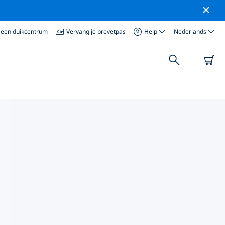
 een duikcentrum
Vervang je brevetpas
Help
Nederlands