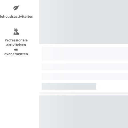
Behoudsactiviteiten
Professionele
activiteiten
en
evenementen